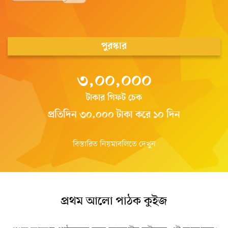
পুরস্কার
৩,০০,০০০
টাকার গিফট চেক
প্রতিদিন ৩০,০০০ টাকা করে ১০ দিন
বিস্তারিত নিয়মাবলিতে দেখুন
প্রথম আলো পাঠক কুইজ